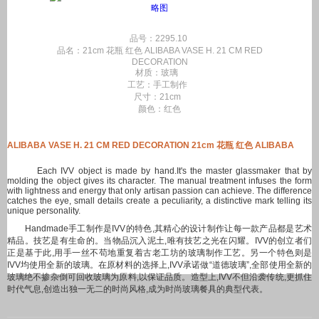
品号：2295.10
品名：21cm 花瓶 红色 ALIBABA VASE H. 21 CM RED
DECORATION
材质：玻璃
工艺：手工制作
尺寸：21cm
颜色：红色
ALIBABA VASE H. 21 CM RED DECORATION 21cm 花瓶 红色 ALIBABA
Each IVV object is made by hand.It's the master glassmaker that by
molding the object gives its character. The manual treatment infuses the form
with lightness and energy that only artisan passion can achieve. The difference
catches the eye, small details create a peculiarity, a distinctive mark telling its
unique personality.
Handmade手工制作是IVV的特色,其精心的设计制作让每一款产品都是艺术
精品。技艺是有生命的。当物品沉入泥土,唯有技艺之光在闪耀。IVV的创立者们
正是基于此,用手一丝不苟地重复着古老工坊的玻璃制作工艺。另一个特色则是
IVV均使用全新的玻璃。在原材料的选择上,IVV承诺做“道德玻璃”,全部使用全新的
玻璃绝不掺杂倒可回收玻璃为原料,以保证品质。造型上,IVV不但沿袭传统,更抓住
时代气息,创造出独一无二的时尚风格,成为时尚玻璃餐具的典型代表。