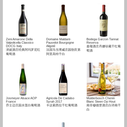
Zeni Amarone Della
Domaine Maldant-
Bodega Garzon Tannat
Valpolicella Classico
Pauvelot Bourgogne
Reserva
DOCG Italy
Aligoté
嘉颂酒庄丹娜珍藏干红葡
泽妮酒庄经典阿玛罗尼红
法国马当博威庄园勃艮第
萄酒
葡萄酒
阿里高特干白
Josmeyer Alsace AOP
Agricola De Cadalso
Mulderbosch Chenin
France
Syrah 2017
Blanc Steen Op Hout
乔士迈庄园水莲白葡萄酒
卡达索西拉干红葡萄酒
南非穆德堡酒庄白诗南干
白