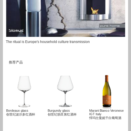
The ritual is Europe's household culture transmission
Pingo (small) 咖啡壶（小）
EUbest 欧贝德
EUbest 欧贝德
QUACK Insulated Jug 鸭子型保温水壶
EUbest 欧贝德
EUbest 欧贝德
EUbest 欧
推荐产品
Bordeaux glass
Burgundy glass
Marani Bianco Veronese
IGT Italy
创世纪波尔多红酒杯
创世纪勃艮第红酒杯
悍玛仕曼妮干白葡萄酒